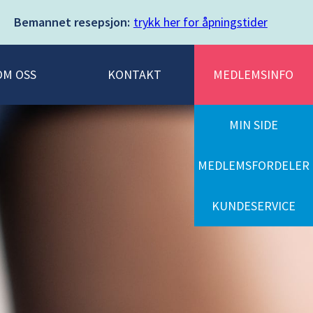
Bemannet resepsjon:
trykk her for åpningstider
OM OSS
KONTAKT
MEDLEMSINFO
MIN SIDE
MEDLEMSFORDELER
KUNDESERVICE