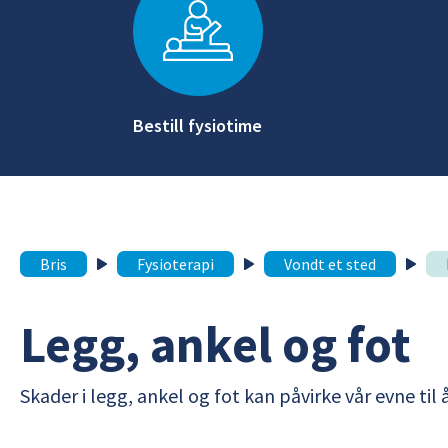
Bestill fysiotime
Bris
Fysioterapi
Vondt et sted
Legg, ankel og fot
Skader i legg, ankel og fot kan påvirke vår evne ti