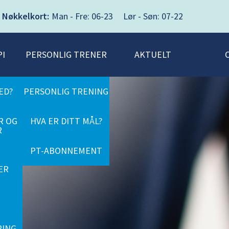
Nøkkelkort:
Man - Fre: 06-23 Lør - Søn: 07-22
PI
PERSONLIG TRENER
AKTUELT
ED?
PERSONLIG TRENING
R OG
HVA ER DITT MÅL?
R
PT-ABONNEMENT
ER
RING